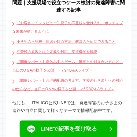
問題｜支援現場で役立つケース検討の発達障害に関
連する記事
【お客さまインタビュー】息子の不登校を受け入れ、ポジティブ
な未来が描けるように
小学生の不登校｜原因や対応方法、解決のためにできること
不登校の原因とは？定義や対応、支援機関を解説
【開催レポート】夏休み中のゲーム・動画との付き合い方など、
当日のQ＆Aの様子を公開！＜7/24Q＆Aライブ＞
【開催レポート】合理的配慮の考え方、学校の行き渋りへの対応
の仕方など、当日のQ＆Aの様子を公開！＜6/28Q＆Aライブ＞
他にも、LITALICO公式LINEでは、発達障害のお子さまの
進路や自立に関して様々なテーマで情報配信中です。
LINEで記事を受け取る