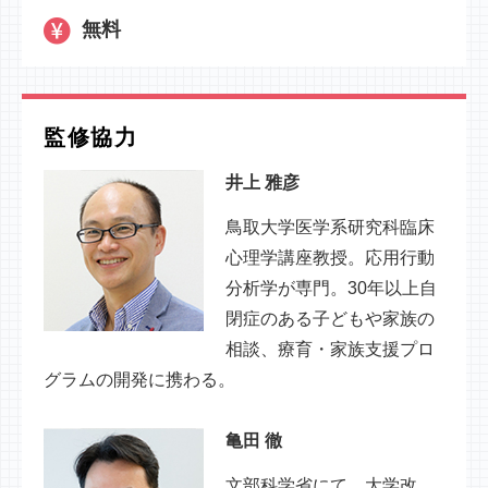
無料
監修協力
井上 雅彦
鳥取大学医学系研究科臨床
心理学講座教授。応用行動
分析学が専門。30年以上自
閉症のある子どもや家族の
相談、療育・家族支援プロ
グラムの開発に携わる。
亀田 徹
文部科学省にて、大学改