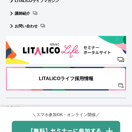
LITALICOライフマガジン
講師紹介
お問い合わせ
LITALICOライフ採用情報
株式会社 LITALICOライフ（LITALICO LIFE lnc.）
〒153-0051 東京都目黒区上目黒2-1-1 中目黒ＧＴタワー16F
＼スマホ参加OK・オンライン開催／
プライバシーポリシー
会社概要