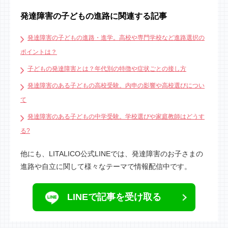
こちらは、発達障害のあるお子さまの進路・進級に
発達障害の子どもの進路に関連する記事
お悩みの保護者さま向けの基礎的な内容がまとまっ
たセミナーです。地域ごとに異なる学校情報や制度
発達障害の子どもの進路・進学。高校や専門学校など進路選択の
に関する情報をわかりやすく解説。小学校以降の進
ポイントは？
路の選択肢や必要な教育資金、将来的な就労や生活
子どもの発達障害とは？年代別の特徴や症状ごとの接し方
イメージなど、お子さまのライフプランを考える上
発達障害のある子どもの高校受験。内申の影響や高校選びについ
で必要な情報を幅広く得ることができます。進路に
て
ついてはまだ漠然としている、そろそろ考えようと
発達障害のある子どもの中学受験。学校選びや家庭教師はどうす
考えているご家庭におすすめです。
る?
他にも、LITALICO公式LINEでは、発達障害のお子さまの
進路や自立に関して様々なテーマで情報配信中です。
LINEで記事を受け取る