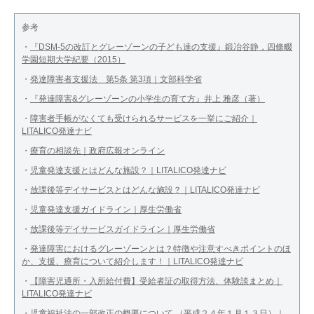
参考
・
『DSM-5の改訂とグレーゾーンの子ども達の支援』
鍛冶谷静，四條畷
学園短期大学紀要（2015）
・
発達障害者支援法 第5条 第3項｜文部科学省
・
『発達障害&グレーゾーンの小学生の育て方』
井上 雅彦（著）
・
障害者手帳がなくても受けられるサービスを一挙にご紹介｜
LITALICO発達ナビ
・
療育の相談先｜政府広報オンライン
・
児童発達支援とはどんな施設？｜LITALICO発達ナビ
・
放課後等デイサービスとはどんな施設？｜LITALICO発達ナビ
・
児童発達支援ガイドライン｜厚生労働省
・
放課後等デイサービスガイドライン｜厚生労働省
・
発達障害におけるグレーゾーンとは？特徴や注意すべきポイントのほ
か、支援、療育について紹介します！｜LITALICO発達ナビ
・
【障害児通所・入所給付費】受給者証の取得方法、体験談まとめ｜
LITALICO発達ナビ
・
児童福祉法の一部改正の概要について （平成２４年１月１３日）｜