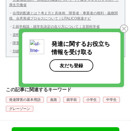
厚生労働省
・
合理的配慮とは？考え方と具体例、障害者・事業者の権利・義務関
係、合意形成プロセスについて｜LITALICO発達ナビ
・
2.就学相談・就学先決定の在り方について｜文部科学省
・
資料3：合理的配慮について｜文部科学省
・
障害者差別解消法：法の概要｜東京福祉保健局
・
別紙2 「合理的配慮」の例｜文部科学省
この記事に関連するキーワード
発達障害の基本用語
進路
就学前
小学生
中学生
グレーゾーン