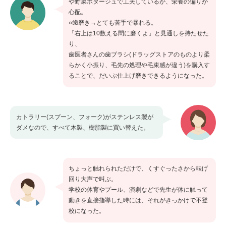
や野菜ポタージュで工夫しているが、栄養の偏りが
心配。
○歯磨き→とても苦手で暴れる。
「右上は10数える間に磨くよ」と見通しを持たせた
り、
歯医者さんの歯ブラシ(ドラッグストアのものより柔
らかく小振り、毛先の処理や毛束感が違う)を購入す
ることで、だいぶ仕上げ磨きできるようになった。
カトラリー(スプーン、フォーク)がステンレス製が
ダメなので、すべて木製、樹脂製に買い替えた。
ちょっと触れられただけで、くすぐったさから転げ
回り大声で叫ぶ。
学校の体育やプール、演劇などで先生が体に触って
動きを直接指導した時には、それがきっかけで不登
校になった。