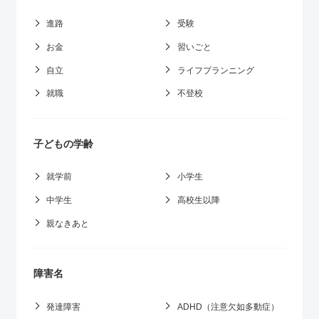
進路
受験
お金
習いごと
自立
ライフプランニング
就職
不登校
子どもの学齢
就学前
小学生
中学生
高校生以降
親なきあと
障害名
発達障害
ADHD（注意欠如多動症）