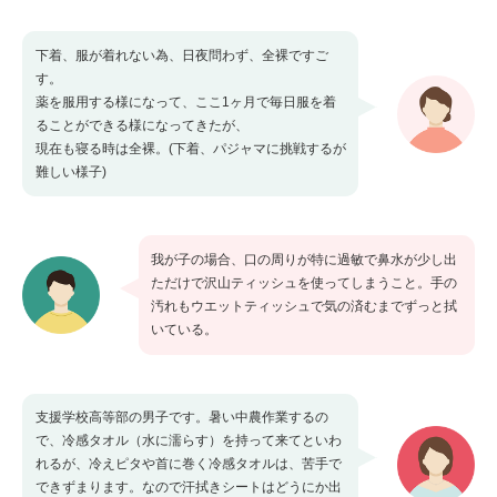
下着、服が着れない為、日夜問わず、全裸ですご
す。
薬を服用する様になって、ここ1ヶ月で毎日服を着
ることができる様になってきたが、
現在も寝る時は全裸。(下着、パジャマに挑戦するが
難しい様子)
我が子の場合、口の周りが特に過敏で鼻水が少し出
ただけで沢山ティッシュを使ってしまうこと。手の
汚れもウエットティッシュで気の済むまでずっと拭
いている。
支援学校高等部の男子です。暑い中農作業するの
で、冷感タオル（水に濡らす）を持って来てといわ
れるが、冷えピタや首に巻く冷感タオルは、苦手で
できずまります。なので汗拭きシートはどうにか出