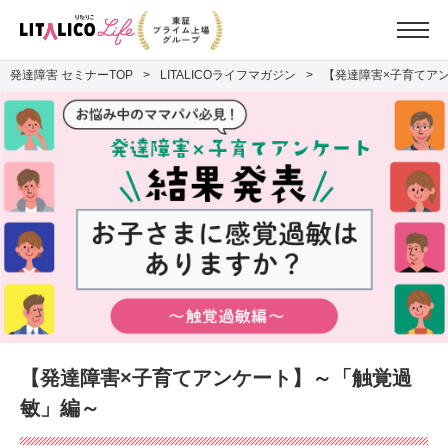
発達障害 セミナーTOP
LITALICOライフマガジン
【発達障害×子育てア
【発達障害×子育てアンケート】～「触覚過
敏」編～