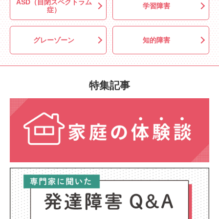
ASD（自閉スペクトラム
学習障害
症）
グレーゾーン
知的障害
特集記事