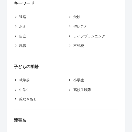
キーワード
進路
受験
お金
習いごと
自立
ライフプランニング
就職
不登校
子どもの学齢
就学前
小学生
中学生
高校生以降
親なきあと
障害名