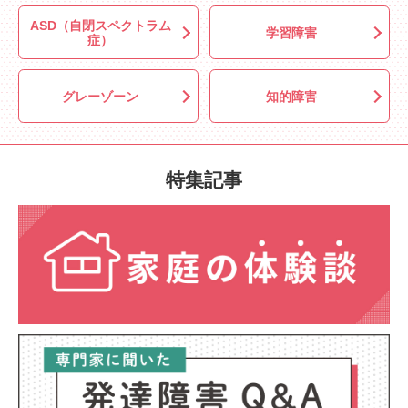
ASD（自閉スペクトラム
学習障害
症）
グレーゾーン
知的障害
特集記事