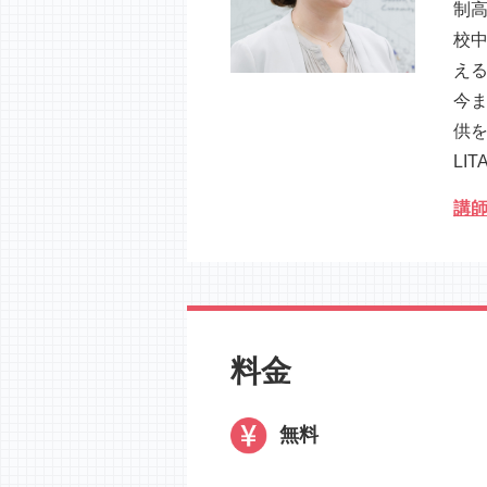
制
校
え
今ま
供
LI
講
料金
無料