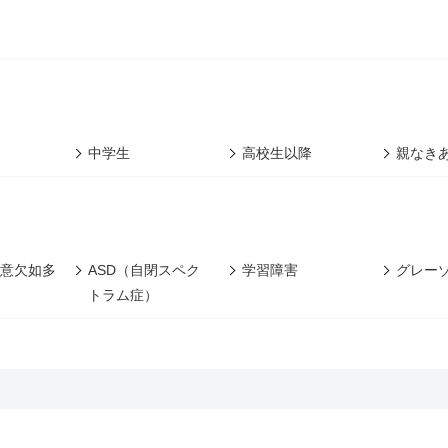
中学生
高校生以降
親なき
注意欠如多
ASD（自閉スペク
学習障害
グレー
トラム症）