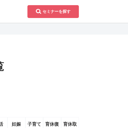
セミナーを探す
覧
活
妊娠
子育て
育休復
育休取