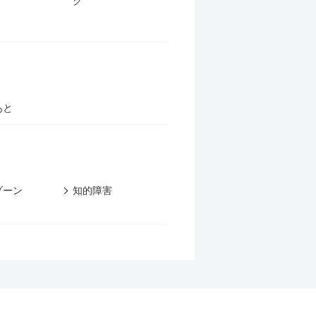
グ
あと
ゾーン
知的障害