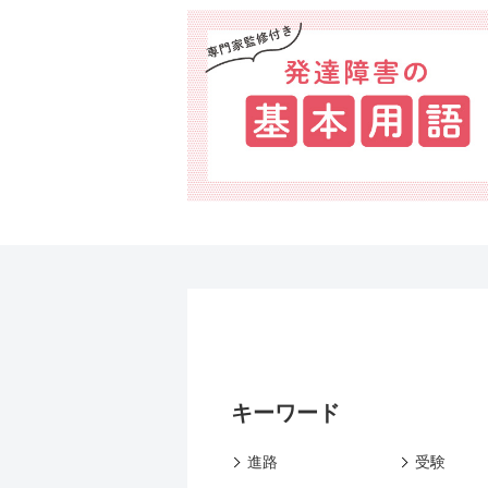
キーワード
進路
受験