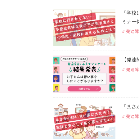
「学校
ミナー
発達障
【発達
発達障
「まさ
発達障