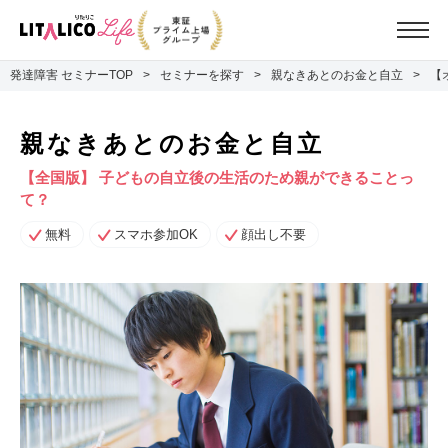
発達障害 セミナーTOP
セミナーを探す
親なきあとのお金と自立
【
親なきあとのお金と自立
【全国版】 子どもの自立後の生活のため親ができることっ
て？
無料
スマホ参加OK
顔出し不要