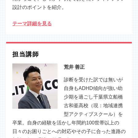
設計のポイントを紹介。
テーマ詳細を見る
担当講師
荒井 善正
診断を受けた訳では無いが
自身もADHD傾向が強い幼
少期を過ごし千葉県立船橋
古和釜高校（現：地域連携
型アクティブスクール）を
卒業。自身の経験を活かし年間約100世帯以上の
日々のお困りごとへの対応やその子に合った進路の