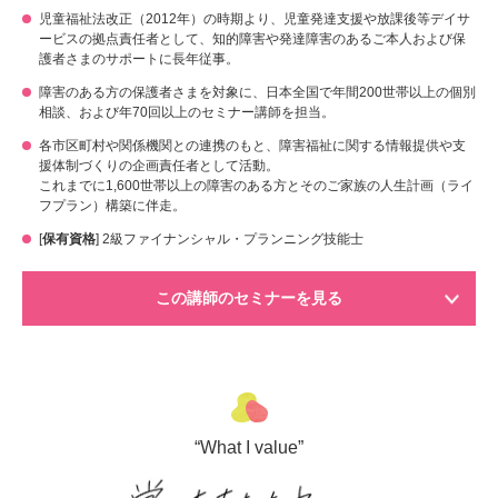
児童福祉法改正（2012年）の時期より、児童発達支援や放課後等デイサ
ービスの拠点責任者として、知的障害や発達障害のあるご本人および保
護者さまのサポートに長年従事。
障害のある方の保護者さまを対象に、日本全国で年間200世帯以上の個別
相談、および年70回以上のセミナー講師を担当。
各市区町村や関係機関との連携のもと、障害福祉に関する情報提供や支
援体制づくりの企画責任者として活動。
これまでに1,600世帯以上の障害のある方とそのご家族の人生計画（ライ
フプラン）構築に伴走。
[
保有資格
] 2級ファイナンシャル・プランニング技能士
この講師のセミナーを見る
“What I value”