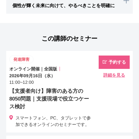
すればいいか悩んでいたご家庭に対して、お子さま
個性が輝く未来に向けて、やるべきことを明確に
の特性に合ったおすすめの学校を紹介したところ、
少しずつ学校へ行けるように。現在では卒業後の進
お子さまの性格や得意なこと、またお父さま自身の
路も自分らしく過ごせる場所をみつけ、今から高校
経験から、このまま公教育に進むことで子どもの個
進学を楽しみにしているようです。 兄弟が多いこ
この講師のセミナー
性をつぶしてしまうのではないか、と漠然とした不
ともあり教育費のかけどころにも不安を抱えていた
安を抱えていたご家庭。 勉強会や面談を通じて、
ので、子どもたちが自立後の資金計画の見通しも共
今・これからの教育をお伝えしていく中で、「グロ
発達障害
予約する
に整理・ご提案しています。将来の見通しが立てら
ーバルに活躍できる人材になって欲しい」との思い
オンライン開催｜全国版
れたことで、金銭面での不安も解消できました。
が明確に。お子さまの将来を考え、中学以降の進路
詳細を見る
2026年09月16日（水）
11:00~12:00
の選択肢を広く持てるようにライフプランを提案し
【支援者向け】障害のある方の
ました。
8050問題｜支援現場で役立つケー
ス検討
スマートフォン、PC、タブレットで参
加できるオンラインのセミナーです。