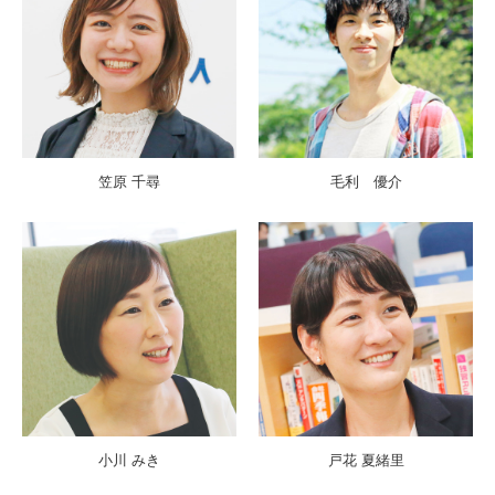
笠原 千尋
毛利 優介
小川 みき
戸花 夏緒里