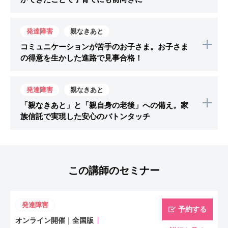
お子さまがグレーゾーン。小学校入学してうまくや
発達障害
親なきあと
っていけるか、自立までにどれくらいお金がかかる
コミュニケーションが苦手のお子さま。お子さま
のかなど漠然とした不安を抱えていらっしゃいまし
の得意を生かした進路で見事合格！
た。 お子さまの生まれた時から現状の様子をヒア
リング。お子さまにとって最適な環境とご両親にと
周りとのコミュニケーションをとるのが難しく高校
発達障害
親なきあと
って進ませたい環境のズレを整理。習い事、将来自
以降の進路に悩まれているご家庭。私立も検討して
「親なきあと」と「親自身の老後」への備え。家
立までに想定される教育費用などトータル的なライ
いたので教育資金に多く費やした場合に、自分たち
族信託で実現した安心のバトンタッチ
フプランニングを描き、資金計画シミュレーション
の老後資金にも不安が。お子さまの幼少期からの得
を実施しました。 「娘のことで悩み、暗闇の中に
意なこと、苦手なことを細かくヒアリング。そこか
成人された障害のあるお子さまと同居されているご
いるような時期もありましたが、今後は、前向きに
ら強みを探り、将来の仕事を見据えてお子さまの特
夫婦からのご相談。ご夫婦様がご高齢になり、将来
この講師のセミナー
子育てをしていきたいと思えるようになりまし
性にあった高校の選び方を一緒に整理。就職・自立
の認知症による資産凍結リスクと、それによるお子
た！」との嬉しい報告をいただきました。
の方向性に関して、資金計画を含めお話させていた
さまの生活への影響を心配されていました。 まず
だきました。お子さまは無事に第一志望の都立高校
はご家族の希望を丁寧にヒアリングし、現状の資産
発達障害
予約する
に合格。今後の見通しが立ったことはもちろん、親
（預貯金、不動産、保険）を整理。そのうえで、司
オンライン開催｜全国版