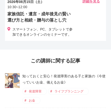
が亡きあとのことを今から知れたことも喜んでいた
法書士と連携し、ご自宅と預金の一部を信託財産と
詳細を見る
2026年08月15日（土）
10:30~12:00
だけたようです。
し、判断能力があるうちは ご主人が、万が一の際
家族信託・遺言・成年後見の賢い
は奥様がお子さまのために財産を管理できる家族信
選び方と相続・贈与の落とし穴
託をご提案しました。併せて、ご夫婦の老後資金計
画も見直し、生命保険を活用した「親なきあと」の
スマートフォン、PC、タブレットで参
加できるオンラインのセミナーです。
資金準備も具体化。 「自分たちにもしものことが
あっても、この子の生活は守られるという安心感が
得られました。お金の不安から解放され、心穏やか
に暮らせそうです」というお言葉をいただきまし
この講師に関する記事
た。
知っておくと安心！発達障害のある子と家族の《今使
っていいお金、備えるお金》
発達障害
ライフプランニング
お金