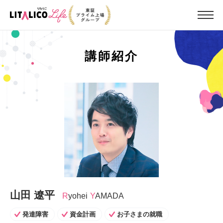
講師紹介
山田 遼平
R
Yohei
Y
AMADA
発達障害
資金計画
お子さまの就職