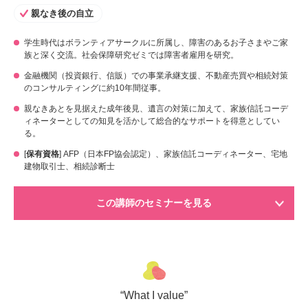
親なき後の自立
学生時代はボランティアサークルに所属し、障害のあるお子さまやご家
族と深く交流。社会保障研究ゼミでは障害者雇用を研究。
金融機関（投資銀行、信販）での事業承継支援、不動産売買や相続対策
のコンサルティングに約10年間従事。
親なきあとを見据えた成年後見、遺言の対策に加えて、家族信託コーデ
ィネーターとしての知見を活かして総合的なサポートを得意としてい
る。
[
保有資格
] AFP（日本FP協会認定）、家族信託コーディネーター、宅地
建物取引士、相続診断士
この講師のセミナーを見る
“What I value”