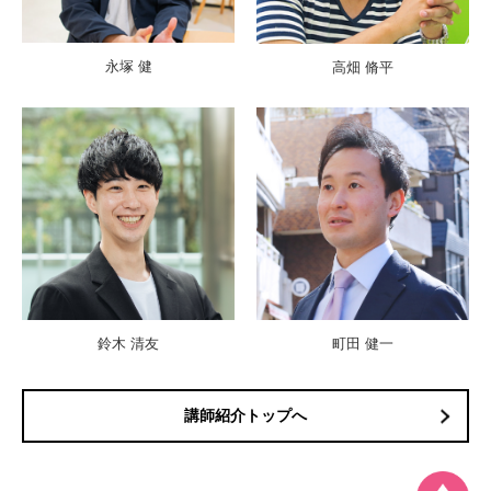
永塚 健
高畑 脩平
鈴木 清友
町田 健一
講師紹介トップへ