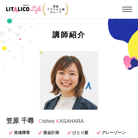
講師紹介
笠原 千尋
C
Hihiro
K
ASAHARA
発達障害
資金計画
ひとり親
グレーゾーン