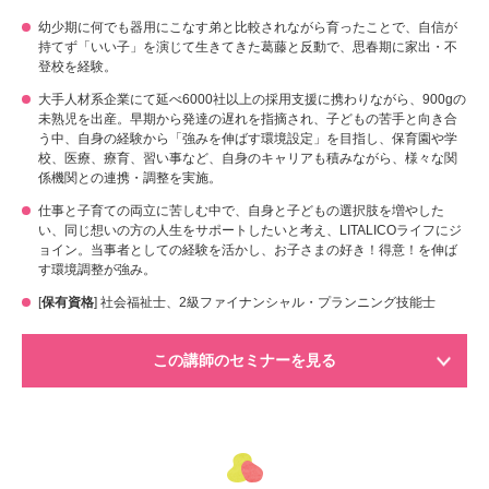
幼少期に何でも器用にこなす弟と比較されながら育ったことで、自信が
持てず「いい子」を演じて生きてきた葛藤と反動で、思春期に家出・不
登校を経験。
大手人材系企業にて延べ6000社以上の採用支援に携わりながら、900gの
未熟児を出産。早期から発達の遅れを指摘され、子どもの苦手と向き合
う中、自身の経験から「強みを伸ばす環境設定」を目指し、保育園や学
校、医療、療育、習い事など、自身のキャリアも積みながら、様々な関
係機関との連携・調整を実施。
仕事と子育ての両立に苦しむ中で、自身と子どもの選択肢を増やした
い、同じ想いの方の人生をサポートしたいと考え、LITALICOライフにジ
ョイン。当事者としての経験を活かし、お子さまの好き！得意！を伸ば
す環境調整が強み。
[
保有資格
] 社会福祉士、2級ファイナンシャル・プランニング技能士
この講師のセミナーを見る