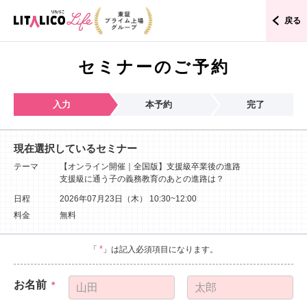
戻る
セミナーのご予約
入力
本予約
完了
現在選択しているセミナー
テーマ
【オンライン開催｜全国版】支援級卒業後の進路
支援級に通う子の義務教育のあとの進路は？
日程
2026年07月23日（木）
10:30~12:00
料金
無料
*
「
」は記入必須項目になります。
お名前
*