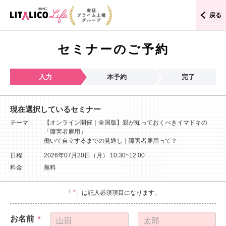
戻る
セミナーのご予約
入力
本予約
完了
現在選択しているセミナー
テーマ
【オンライン開催｜全国版】親が知っておくべきイマドキの
「障害者雇用」
働いて自立するまでの見通し｜障害者雇用って？
日程
2026年07月20日（月）
10:30~12:00
料金
無料
*
「
」は記入必須項目になります。
お名前
*