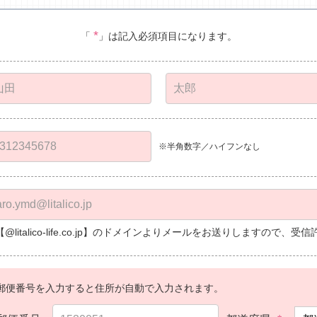
*
「
」は記入必須項目になります。
※半角数字／ハイフンなし
【@litalico-life.co.jp】のドメインよりメールをお送りしますので
郵便番号を入力すると住所が自動で入力されます。