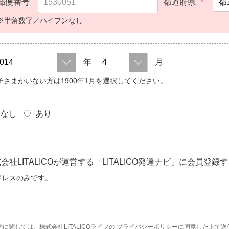
郵便番号
都道府県
*
※半角数字／ハイフンなし
年
月
子さまがいない方は1900年1月を選択してください。
なし
あり
LITALICOが運営する「LITALICO発達ナビ」に会員登録
ドレスのみです。
に関しては、株式会社LITALICOライフの
プライバシーポリシー
に同意した上で送