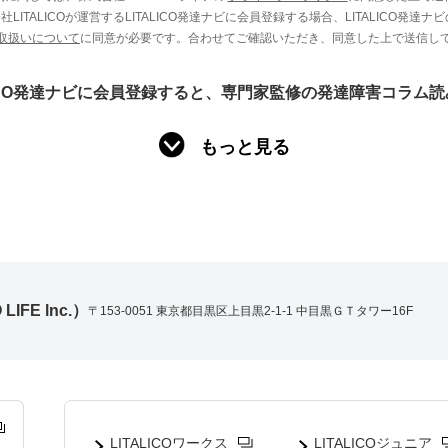
LITALICOが運営するLITALICO発達ナビに会員登録する場合、LITALICO発達ナ
取扱いについて
に同意が必要です。合わせてご確認いただき、同意した上で送信し
LICO発達ナビに会員登録すると、専門家監修の発達障害コラム
もっと見る
IFE lnc.）
〒153-0051 東京都目黒区上目黒2-1-1 中目黒ＧＴタワー16F
LITALICOワークス
LITALICOジュニア