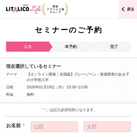
戻る
セミナーのご予約
入力
本予約
完了
現在選択しているセミナー
テーマ
【オンライン開催｜全国版】グレーゾーン・発達障害のある子
の小学校入学
日程
2026年01月19日（月）
10:30~12:00
料金
無料
*
「
」は記入必須項目になります。
お名前
*