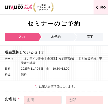
戻る
セミナーのご予約
入力
本予約
完了
現在選択しているセミナー
テーマ
【オンライン開催｜全国版】知的障害向け「特別支援学校」卒
業後の準備
日程
2025年11月08日（土）
10:30~12:00
料金
無料
*
「
」は記入必須項目になります。
お名前
*