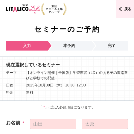
戻る
セミナーのご予約
入力
本予約
完了
現在選択しているセミナー
テーマ
【オンライン開催｜全国版】学習障害（LD）のある子の進路選
びと学校での配慮
日程
2025年10月30日（木）
10:30~12:00
料金
無料
*
「
」は記入必須項目になります。
お名前
*