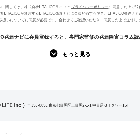
に関しては、株式会社LITALICOライフの
プライバシーポリシー
に同意した上で送
LITALICOが運営するLITALICO発達ナビに会員登録する場合、LITALICO発達ナ
取扱いについて
に同意が必要です。合わせてご確認いただき、同意した上で送信し
LICO発達ナビに会員登録すると、専門家監修の発達障害コラム
もっと見る
IFE lnc.）
〒153-0051 東京都目黒区上目黒2-1-1 中目黒ＧＴタワー16F