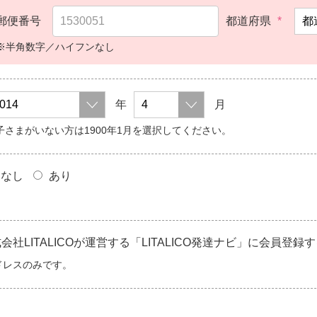
郵便番号
都道府県
*
※半角数字／ハイフンなし
年
月
子さまがいない方は1900年1月を選択してください。
なし
あり
LITALICOが運営する「LITALICO発達ナビ」に会員登録
ドレスのみです。