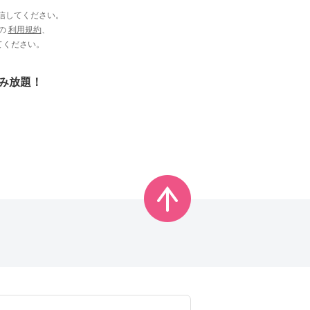
信してください。
ビの
利用規約
、
てください。
読み放題！