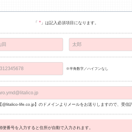
*
「
」は記入必須項目になります。
※半角数字／ハイフンなし
【@litalico-life.co.jp】のドメインよりメールをお送りしますので
郵便番号を入力すると住所が自動で入力されます。