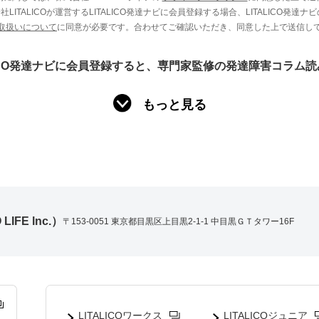
LITALICOが運営するLITALICO発達ナビに会員登録する場合、LITALICO発達ナ
取扱いについて
に同意が必要です。合わせてご確認いただき、同意した上で送信し
LICO発達ナビに会員登録すると、専門家監修の発達障害コラム
もっと見る
IFE lnc.）
〒153-0051 東京都目黒区上目黒2-1-1 中目黒ＧＴタワー16F
LITALICOワークス
LITALICOジュニア