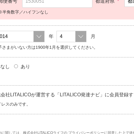
郵便番号
都道府県
*
※半角数字／ハイフンなし
年
月
子さまがいない方は1900年1月を選択してください。
なし
あり
LITALICOが運営する「LITALICO発達ナビ」に会員登録
ドレスのみです。
に関しては、株式会社LITALICOライフの
プライバシーポリシー
に同意した上で送