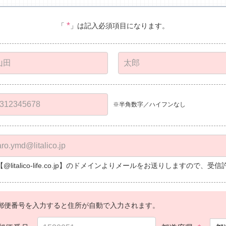
*
「
」は記入必須項目になります。
※半角数字／ハイフンなし
【@litalico-life.co.jp】のドメインよりメールをお送りしますので
郵便番号を入力すると住所が自動で入力されます。