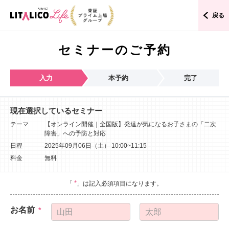
戻る
セミナーのご予約
入力
本予約
完了
現在選択しているセミナー
テーマ
【オンライン開催｜全国版】発達が気になるお子さまの「二次
障害」への予防と対応
日程
2025年09月06日（土）
10:00~11:15
料金
無料
*
「
」は記入必須項目になります。
お名前
*