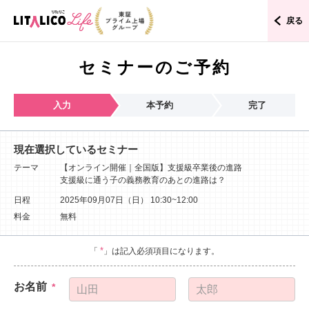
戻る
セミナーのご予約
入力
本予約
完了
現在選択しているセミナー
テーマ
【オンライン開催｜全国版】支援級卒業後の進路
支援級に通う子の義務教育のあとの進路は？
日程
2025年09月07日（日）
10:30~12:00
料金
無料
*
「
」は記入必須項目になります。
お名前
*