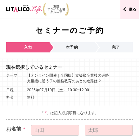
戻る
セミナーのご予約
入力
本予約
完了
現在選択しているセミナー
テーマ
【オンライン開催｜全国版】支援級卒業後の進路
支援級に通う子の義務教育のあとの進路は？
日程
2025年07月19日（土）
10:30~12:00
料金
無料
*
「
」は記入必須項目になります。
お名前
*