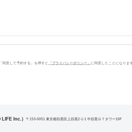
「同意して予約する」を押すと
「プライバシーポリシー」
に同意したことになりま
IFE lnc.）
〒153-0051 東京都目黒区上目黒2-1-1 中目黒ＧＴタワー16F