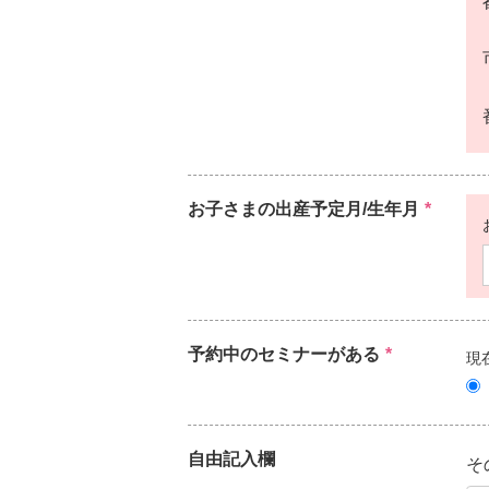
お子さまの出産予定月/生年月
*
予約中のセミナーがある
*
現
自由記入欄
そ