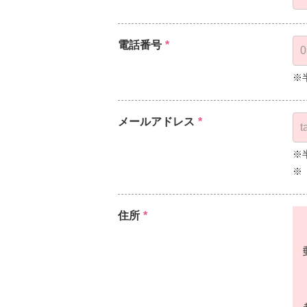
電話番号
*
※
メールアドレス
*
※
※
住所
*